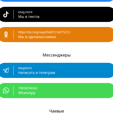
etag.store
Мы в тикток
https://ok.ru/group/65487214215212
Мы в одноклассниках
Мессенджеры
etagstore
Написать в телеграм
79858294042
WhatsApp
Чаевые