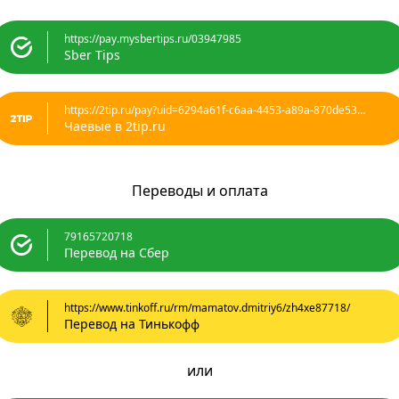
https://pay.mysbertips.ru/03947985
Sber Tips
https://2tip.ru/pay?uid=6294a61f-c6aa-4453-a89a-870de53b3a69
Чаевые в 2tip.ru
Переводы и оплата
79165720718
Перевод на Сбер
https://www.tinkoff.ru/rm/mamatov.dmitriy6/zh4xe87718/
Перевод на Тинькофф
или