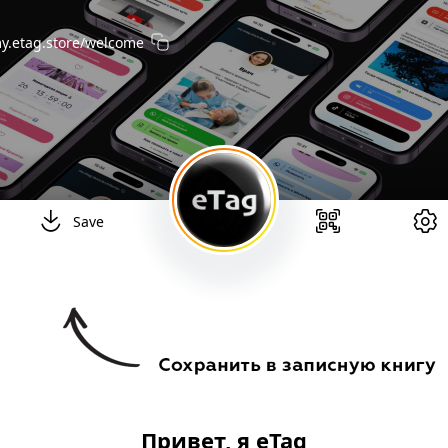
y.etag.store
/welcome
Save
Привет, я eTag