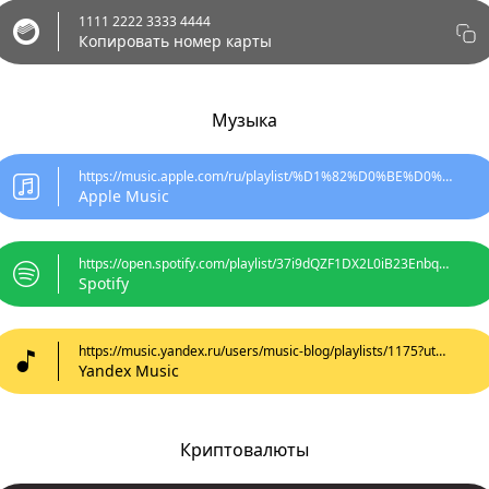
1111 2222 3333 4444
Копировать номер карты
Музыка
https://music.apple.com/ru/playlist/%D1%82%D0%BE%D0%BF
Apple Music
https://open.spotify.com/playlist/37i9dQZF1DX2L0iB23Enbq?si=7
Spotify
https://music.yandex.ru/users/music-blog/playlists/1175?utm_medi
Yandex Music
Криптовалюты