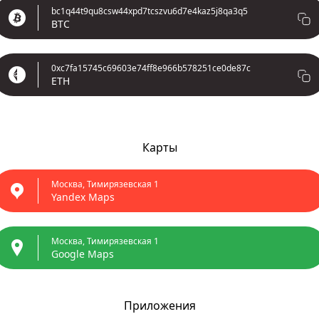
bc1q44t9qu8csw44xpd7tcszvu6d7e4kaz5j8qa3q5
BTC
0xc7fa15745c69603e74ff8e966b578251ce0de87c
ETH
Карты
Москва, Тимирязевская 1
Yandex Maps
Москва, Тимирязевская 1
Google Maps
Приложения