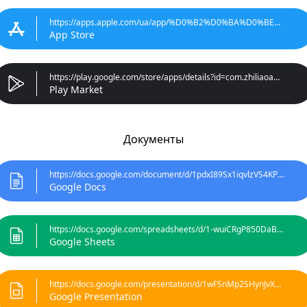
https://apps.apple.com/ua/app/%D0%B2%D0%BA%D0%BE
App Store
https://play.google.com/store/apps/details?id=com.zhiliaoapp.music
Play Market
Документы
https://docs.google.com/document/d/1pdxI89Sx1iqvlzVS4KPSRnG2
Google Docs
https://docs.google.com/spreadsheets/d/1-wuiCRgP850DaB3uF3
Google Sheets
https://docs.google.com/presentation/d/1wFSnMp2SHynJvXw8wbrd
Google Presentation