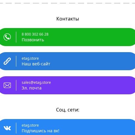
Контакты
8 800 302 66 28
Позвонить
etag.store
Наш веб-сайт
sales@etag.store
Эл. почта
Соц. сети:
etag.store
Подпишись на вк!