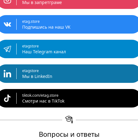
Мы в запретграме
etag.store
Подпишись на наш VK
etagstore
Наш Telegram канал
etagstore
Мы в LinkedIn
tiktok.com/etag.store
Смотри нас в TikTok
Вопросы и ответы