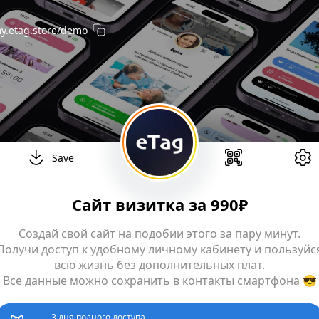
y.etag.store
/demo
Save
Сайт визитка за 990₽
Создай свой сайт на подобии этого за пару минут.
Получи доступ к удобному личному кабинету и пользуйс
всю жизнь без дополнительных плат.
Все данные можно сохранить в контакты смартфона 😎
3 дня полного доступа