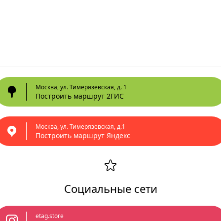
Москва, ул. Тимерязевская, д. 1
Построить маршрут 2ГИС
Москва, ул. Тимерязевская, д.1
Построить маршрут Яндекс
Социальные сети
etag.store