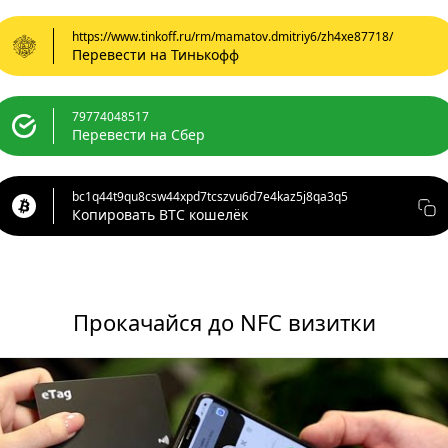
https://www.tinkoff.ru/rm/mamatov.dmitriy6/zh4xe87718/
Перевести на Тинькофф
79774048517
Перевести на Сбер
bc1q44t9qu8csw44xpd7tcszvu6d7e4kaz5j8qa3q5
Копировать BTC кошелёк
Прокачайся до NFC визитки