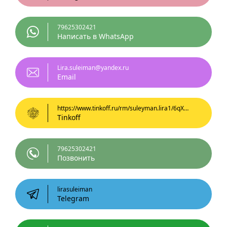
79625302421
Написать в WhatsApp
Lira.suleiman@yandex.ru
Email
https://www.tinkoff.ru/rm/suleyman.lira1/6qXiG12352
Tinkoff
79625302421
Позвонить
lirasuleiman
Telegram